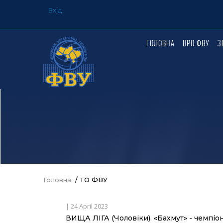
Перейти
Вхід
до
USER
ACCOUNT
основного
MENU
вмісту
ГОЛОВНА
ПРО ФВУ
З
ГОЛОВНЕ
МЕНЮ
Головна
/
ГО ФВУ
Рядок
навіґації
|
24 April 2023
ВИЩА ЛІГА (Чоловіки). «Бахмут» - чемпіон