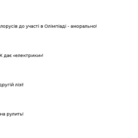
лорусів до участі в Олімпіаді - аморально!
К дає «електрики»!
ругій лізі!
на рулить!