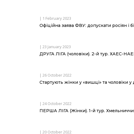
|
1 February 2023
Офіційна заява ФВУ: допускати росіян і бі
|
23 January 2023
ДРУГА ЛІГА (чоловіки). 2-й тур. ХАЕС-НАЕ
|
26 October 2022
Стартують жінки у «вишці» та чоловіки у д
|
24 October 2022
ПЕРША ЛІГА (Жінки). 1-й тур. Хмельниччи
|
20 October 2022