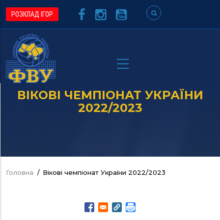
Перейти
РОЗКЛАД ІГОР
до
основного
вмісту
ВІКОВІ ЧЕМПІОНАТ УКРАЇНИ
2022/2023
Головна
/
Вікові чемпіонат України 2022/2023
Рядок
навіґації