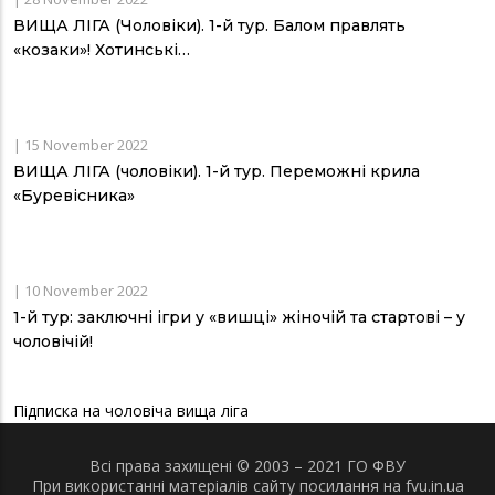
ВИЩА ЛІГА (Чоловіки). 1-й тур. Балом правлять
«козаки»! Хотинські…
|
15 November 2022
ВИЩА ЛІГА (чоловіки). 1-й тур. Переможні крила
«Буревісника»
|
10 November 2022
1-й тур: заключні ігри у «вишці» жіночій та стартові – у
чоловічій!
Підписка на чоловіча вища ліга
Всі права захищені © 2003 – 2021 ГО ФВУ
При використанні матеріалів сайту посилання на fvu.in.ua