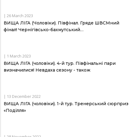
|
26 March 2023
ВИЩА ЛІГА (Чоловіки). Півфінал. Гряде ШВСМний
фінал! Чернігівсько-бахмутський…
|
1 March 2023
ВИЩА ЛІГА (чоловіки). 4-й тур. Півфінальні пари
визначилися! Невдаха сезону - також
|
13 December 2022
ВИЩА ЛІГА (чоловіки). 1-й тур. Тренерський сюрприз
«Поділля»
|
28 November 2022