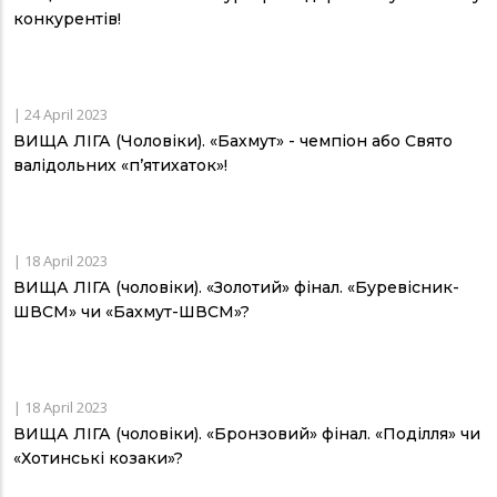
конкурентів!
|
24 April 2023
ВИЩА ЛІГА (Чоловіки). «Бахмут» - чемпіон або Свято
валідольних «п’ятихаток»!
|
18 April 2023
ВИЩА ЛІГА (чоловіки). «Золотий» фінал. «Буревісник-
ШВСМ» чи «Бахмут-ШВСМ»?
|
18 April 2023
ВИЩА ЛІГА (чоловіки). «Бронзовий» фінал. «Поділля» чи
«Хотинські козаки»?