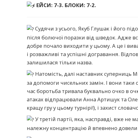
ЕЙСИ: 7-3. БЛОКИ: 7-2.
Судячи з усього, Якуб Глушак і його пі
після болючої поразки від шведок. Адже вс
добре почало виходити у цьому. А це і вив
і розважливі та успішні догравання. Відпо
залишилася тільки назва.
Натомість, далі наставник суперниць М
за допомоги чисельних замін. І вони таки 
час боротьба тривала буквально очко в очк
атаках відпрацювали Анна Артишук та Олек
кращу гру у цьому турнірі!), і захист словач
У третій партії, яка, насправді, вже не
належну концентрацію й впевнено довели 