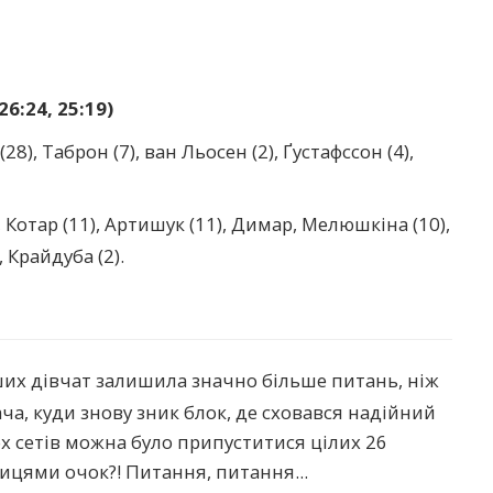
26:24, 25:19)
 (28), Таброн (7), ван Льосен (2), Ґустафссон (4),
 Котар (11), Артишук (11), Димар, Мелюшкіна (10),
 Крайдуба (2).
наших дівчат залишила значно більше питань, ніж
ача, куди знову зник блок, де сховався надійний
х сетів можна було припуститися цілих 26
ицями очок?! Питання, питання...