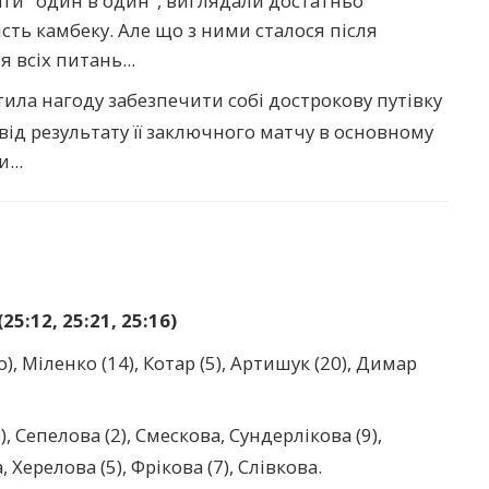
ати "один в один", виглядали достатньо
ть камбеку. Але що з ними сталося після
я всіх питань...
тила нагоду забезпечити собі дострокову путівку
 від результату її заключного матчу в основному
...
5:12, 25:21, 25:16)
, Міленко (14), Котар (5), Артишук (20), Димар
), Сепелова (2), Смескова, Сундерлікова (9),
, Херелова (5), Фрікова (7), Слівкова.