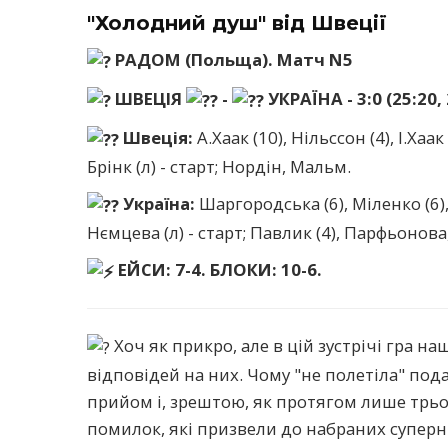
"Холодний душ" від Швеції
РАДОМ (Польща). Матч N5
ШВЕЦІЯ
-
УКРАЇНА - 3:0 (25:20, 
Швеція:
А.Хаак (10), Нільссон (4), І.Хаак
Брінк (л) - старт; Нордін, Мальм.
Україна:
Шаргородська (6), Міленко (6),
Нємцева (л) - старт; Павлик (4), Парфьонова,
ЕЙСИ: 7-4. БЛОКИ: 10-6.
Хоч як прикро, але в цій зустрічі гра 
відповідей на них. Чому "не полетіла" под
прийом і, зрештою, як протягом лише трьо
помилок, які призвели до набраних суперн