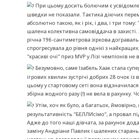
При цьому досить болючим є усвідомлен
шведки не показали. Тактика діючих пере
абсолютно такою, як і рік, і два, і три тому
шалена колективна самовіддача в захисті. 
річна 196-сантиметрова зіркова дограваль
спрогресувала до рівня однієї з найкращих, 
"красиві очі" приз MVP у Лізі чемпіонів не 
Безумовно, саме Ізабель Хаак стала супе
ігрових хвилин зустрічі добрих 28 очок із 
цьому у стартовому сеті вона відзначилася
збірна жодного разу (!) не вела в рахунку. 
Утім, хоч як було, а багатьох, ймовірно,
результативність "БЕЛЛИсімо", а провал під
Адже до того наші дівчата, за рахунок дода
заміну Андріани Павлик і шалених старань