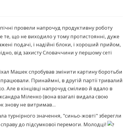
допічні провели напрочуд продуктивну роботу
е те, що не виходило у тому протистоянні, дуже
ажені подачі, і надійні блоки, і хороший прийом,
відно, від захисту Словаччини у першому сеті
іхал Машек спробував змінити картину боротьби
спрацювали. Принаймні, в другій партії тривалий
о. Але в кінцівці напрочуд сміливо й вдало в
сандра Міленко (вона взагалі видала свою
ок знову не витримав...
 мала турнірного значення, "синьо-жовті" зберегли
справу до підсумкової перемоги. Молодці!