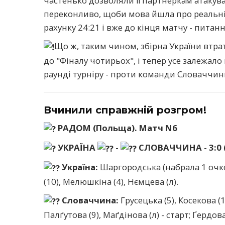
частенько дозволяли її партнеркам атакув
переконливо, щоби мова йшла про реальніс
рахунку 24:21 і вже до кінця матчу - питанн
Що ж, таким чином, збірна України втра
до "Фіналу чотирьох", і тепер усе залежало
раунді турніру - проти команди Словаччини
Вчинили справжній розгром!
РАДОМ (Польща). Матч N6
УКРАЇНА
-
СЛОВАЧЧИНА - 3:0 (2
Україна:
Шаргородська (набрала 1 очко)
(10), Мелюшкіна (4), Нємцева (л).
Словаччина:
Грусецька (5), Косекова (1
Палґутова (9), Маґдінова (л) - старт; Ґердова