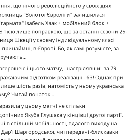
ня, що нічого революційного у своїх діях
можниць "Золотої Євроліги" залишилася
: "гармата" Ізабель Хаак + мобільний блок +
З тією лише поправкою, що за останні сезони 25-
ниця Швеції у своєму індивідуальному класі
принаймні, в Європі. Бо, як самі розумієте, за
вручають...
ргероїнею і цього матчу, "настрілявши" за 79
вражаючим відсотком реалізації - 63! Однак при
 лише шість разів, натомість у ньому українська
Чому? Читай початок...
 вразила у цьому матчі не стільки
опічних Якуба Глушака у кінцівці другої партії.
чі в спільній мобільності, вдалого виходу на
 Дар'ї Шаргородської, чиї передачі-блискавки