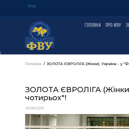
Перейти
Вхід
до
USER
ACCOUNT
основного
MENU
вмісту
ГОЛОВНА
ПРО ФВУ
З
ГОЛОВНЕ
МЕНЮ
Головна
/
ЗОЛОТА ЄВРОЛІГА (Жінки). Україна - у "Фі
Рядок
навіґації
ЗОЛОТА ЄВРОЛІГА (Жінки). 
чотирьох"!
16/06/2025