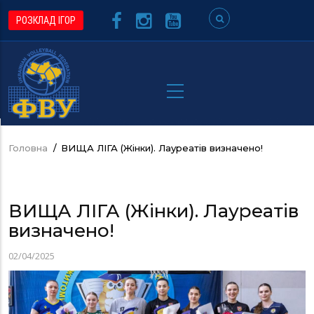
Перейти
РОЗКЛАД ІГОР
до
основного
вмісту
Головна
/
ВИЩА ЛІГА (Жінки). Лауреатів визначено!
Рядок
навіґації
ВИЩА ЛІГА (Жінки). Лауреатів
визначено!
02/04/2025