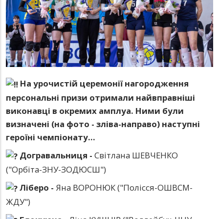
На урочистій церемонії нагородження
персональні призи отримали найвправніші
виконавці в окремих амплуа. Ними були
визначені (на фото - зліва-направо) наступні
героїні чемпіонату...
Догравальниця -
Світлана ШЕВЧЕНКО
("Орбіта-ЗНУ-ЗОДЮСШ")
Ліберо -
Яна ВОРОНЮК ("Полісся-ОШВСМ-
ЖДУ")