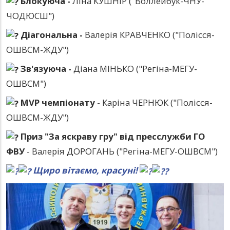
Блокуюча -
Ліна КУШНІР ("Воллейбук-ЧНУ-
ЧОДЮСШ")
Діагональна -
Валерія КРАВЧЕНКО ("Полісся-
ОШВСМ-ЖДУ")
Зв'язуюча -
Діана МІНЬКО ("Регіна-МЕГУ-
ОШВСМ")
MVP чемпіонату
- Каріна ЧЕРНЮК ("Полісся-
ОШВСМ-ЖДУ")
Приз "За яскраву гру" від пресслужби ГО
ФВУ
- Валерія ДОРОГАНЬ ("Регіна-МЕГУ-ОШВСМ")
Щиро вітаємо, красуні!