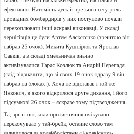
табло. І це було наскільки ефектно, настільки й
ефективно. Натомість десь із третього сету роль
провідних бомбардирів у них поступово почали
перехоплювати інші яскраві виконавці. У складі
чернігівців це були Артем Алєксєєнко (зрештою він
набрав 25 очок), Микита Кушнірюк та Ярослав
Савків, а в складі хмельничан значно
активізувалися Тарас Козлюк та Андрій Перепадя
(слід відзначити, що зі своїх 19 очок одразу 9 він
набрав на блоках!). Хоча не відставав і той же
Янкович, в якого відкрилося друге дихання, і його
підсумкові 26 очок – яскраве тому підтвердження.
Та, зрештою, коли протистояння очікувано
перекочувало у тай-брейк, останнє слово там
залишилося за волейболістами «Буревісника-