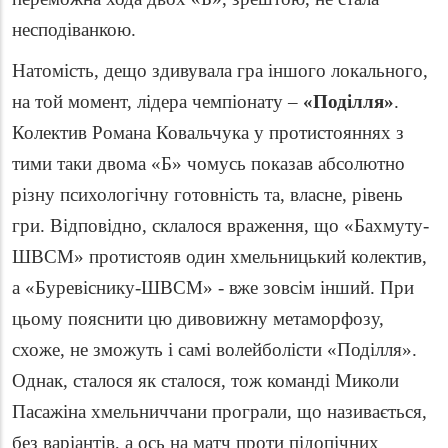
несподіванкою.
Натомість, дещо здивувала гра іншого локального,
на той момент, лідера чемпіонату –
«Поділля»
.
Колектив Романа Ковальчука у протистояннях з
тими таки двома «Б» чомусь показав абсолютно
різну психологічну готовність та, власне, рівень
гри. Відповідно, склалося враження, що «Бахмуту-
ШВСМ» протистояв один хмельницький колектив,
а «Буревіснику-ШВСМ» - вже зовсім інший. При
цьому пояснити цю дивовижну метаморфозу,
схоже, не зможуть і самі волейболісти «Поділля».
Однак, сталося як сталося, тож команді Миколи
Пасажіна хмельниччани програли, що називається,
без варіантів, а ось на матч проти підопічних