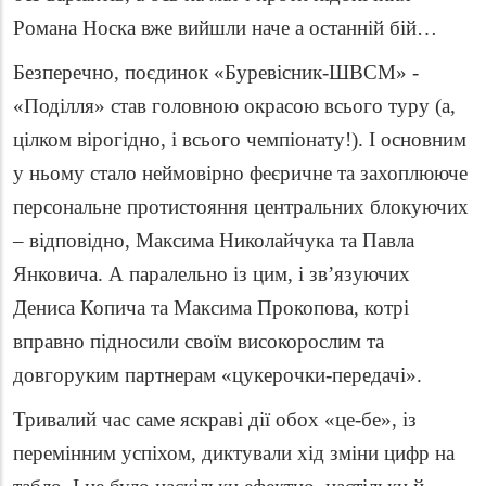
Романа Носка вже вийшли наче а останній бій…
Безперечно, поєдинок «Буревісник-ШВСМ» -
«Поділля» став головною окрасою всього туру (а,
цілком вірогідно, і всього чемпіонату!). І основним
у ньому стало неймовірно феєричне та захоплююче
персональне протистояння центральних блокуючих
– відповідно, Максима Николайчука та Павла
Янковича. А паралельно із цим, і зв’язуючих
Дениса Копича та Максима Прокопова, котрі
вправно підносили своїм високорослим та
довгоруким партнерам «цукерочки-передачі».
Тривалий час саме яскраві дії обох «це-бе», із
перемінним успіхом, диктували хід зміни цифр на