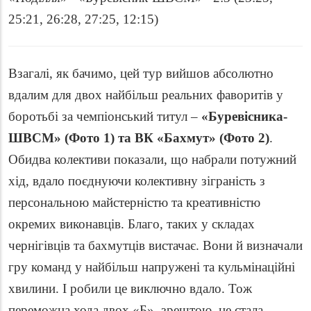
25:21, 26:28, 27:25, 12:15)
Взагалі, як бачимо, цей тур вийшов абсолютно
вдалим для двох найбільш реальних фаворитів у
боротьбі за чемпіонський титул –
«Буревісника-
ШВСМ» (Фото 1) та ВК «Бахмут» (Фото 2)
.
Обидва колективи показали, що набрали потужний
хід, вдало поєднуючи колективну зіграність з
персональною майстерністю та креативністю
окремих виконавців. Благо, таких у складах
чернігівців та бахмутців вистачає. Вони й визначали
гру команд у найбільш напружені та кульмінаційні
хвилини. І робили це виключно вдало. Тож
переможна хода двох «Б», зрештою, не стала