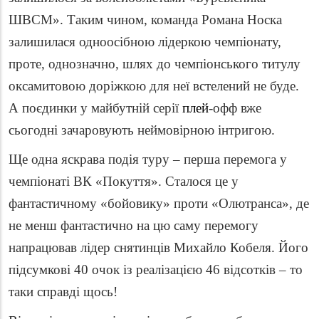
ШВСМ». Таким чином, команда Романа Носка
залишилася одноосібною лідеркою чемпіонату,
проте, однозначно, шлях до чемпіонського титулу
оксамитовою доріжкою для неї встелений не буде.
А поєдинки у майбутній серії
плей
-офф вже
сьогодні зачаровують неймовірною інтригою.
Ще одна яскрава подія туру – перша перемога у
чемпіонаті ВК «Покуття». Сталося це у
фантастичному «бойовику» проти «Олютранса», де
не менш фантастично на цю саму перемогу
напрацював лідер снятинців Михайло Кобеля. Його
підсумкові 40 очок із реалізацією 46 відсотків – то
таки справді щось!