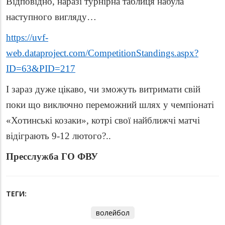
Відповідно, наразі турнірна таблиця набула
наступного вигляду…
https://uvf-
web.dataproject.com/CompetitionStandings.aspx?
ID=63&PID=217
І зараз дуже цікаво, чи зможуть витримати свій
поки що виключно переможний шлях у чемпіонаті
«Хотинські козаки», котрі свої найближчі матчі
відіграють 9-12 лютого?..
Пресслужба ГО ФВУ
ТЕГИ:
волейбол