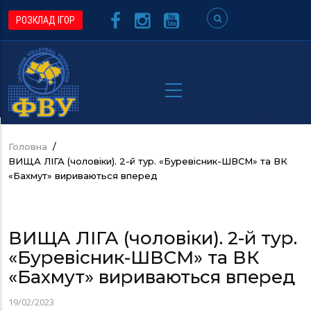
Перейти
РОЗКЛАД ІГОР
до
основного
вмісту
Головна
/
Рядок
ВИЩА ЛІГА (чоловіки). 2-й тур. «Буревісник-ШВСМ» та ВК
навіґації
«Бахмут» вириваються вперед
ВИЩА ЛІГА (чоловіки). 2-й тур.
«Буревісник-ШВСМ» та ВК
«Бахмут» вириваються вперед
19/02/2023