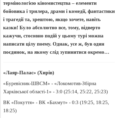
термінологією кіномистецтва – елементи
бойовика і трилера, драми і комедії, фантастики
і трагедії та, зрештою, якщо хочете, навіть
казки! Було абсолютно все, тому, відверто
кажучи, стосовно подій у цьому турі можна
написати цілу поему. Однак, усе ж, був один
поєдинок, на якому слід зупинитися окремо…
«Лаяр-Палас» (Хирів)
«Буревісник-ШВСМ» -
«
Локомотив-Збірна
Харківської області-1» - 3:0 (25:14, 25:22, 25:23)
ВК
«
Покуття
» -
ВК
«
Бахмут
»
- 0:3 (19:25, 18:25,
18:25)