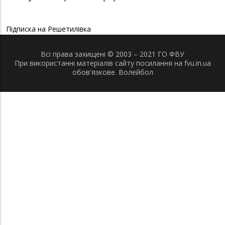
Підписка на Решетилівка
Всі права захищені © 2003 – 2021 ГО ФВУ
При використанні матеріалів сайту посилання на fvu.in.ua
обов'язкове.
Волейбол
x