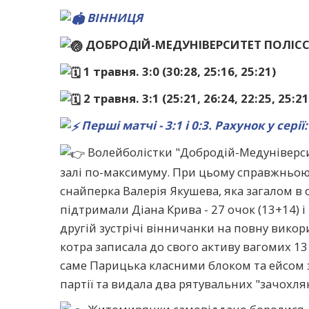
ВІННИЦЯ
ДОБРОДІЙ-МЕДУНІВЕРСИТЕТ ПОЛІС
1 травня. 3:0 (30:28, 25:16, 25:21)
2 травня. 3:1 (25:21, 26:24, 22:25, 25:21
Перші матчі - 3:1 і 0:3. Рахунок у серії:
Волейболістки "Добродій-Медуніверси
залі по-максимуму. При цьому справжньою 
снайперка Валерія Якушева, яка загалом в о
підтримали Діана Крива - 27 очок (13+14) і
другій зустрічі вінничанки на повну викор
котра записала до свого активу вагомих 13 о
саме Парицька класними блоком та ейсом 
партії та видала два рятувальних "зачохлянн