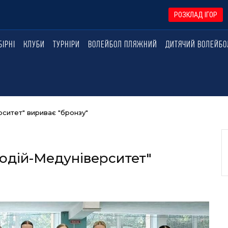
РОЗКЛАД ІГОР
БІРНІ
КЛУБИ
ТУРНІРИ
ВОЛЕЙБОЛ ПЛЯЖНИЙ
ДИТЯЧИЙ ВОЛЕЙБО
ситет" вириває "бронзу"
одій-Медуніверситет"