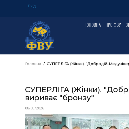
Перейти
Вхід
до
USER
ACCOUNT
основного
MENU
вмісту
ГОЛОВНА
ПРО ФВУ
З
ГОЛОВНЕ
МЕНЮ
Головна
/
СУПЕРЛІГА (Жінки). "Добродій-Медунівер
Рядок
навіґації
СУПЕРЛІГА (Жінки). "Добр
вириває "бронзу"
08/05/2026