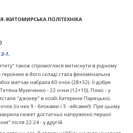
СЯ-ЖИТОМИРСЬКА ПОЛІТЕХНІКА
)
 3-1.
тету" також спромоглися витиснути в рідному
героїнею в його складі стала феноменальна
бох матчах набрала 60 очок (28+32). Її добре
 Тетяна Музиченко - 22 очки (12+10). Плюс - у
истали "джокер" в особі Катерини Парицької,
чок (із них 9 - блоками і 3 - ейсами!). При цьому
закрила сюжет достатньо напруженої першої
я" після 22:24 - у другій.