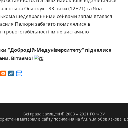
 останнього. В атаках найбільше відзначилися
Валентина Осипчук - 33 очки (12+21) та Яна
 кількома шедевральними сейвами запам'яталася
 Василя Палюри забагато помилялися в
ї ігрової стабільності їм не вистачило
стки "Добродій-Медуніверситету" піднялися
ани. Вітаємо!
Всі права захищені © 2003 – 2021 ГО ФВУ
ористанні матеріалів сайту посилання на fvu.in.ua обов'язкове.
В