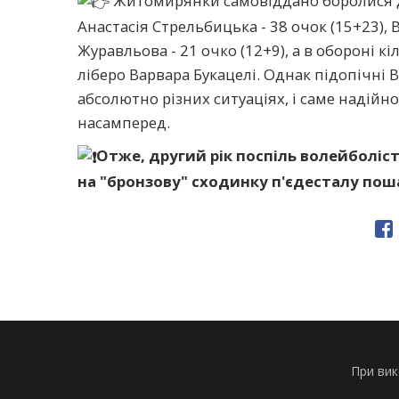
Житомирянки самовіддано боролися до
Анастасія Стрельбицька - 38 очок (15+23), 
Журавльова - 21 очко (12+9), а в обороні
ліберо Варвара Букацелі. Однак підопічні
абсолютно різних ситуаціях, і саме надійно
насамперед.
Отже, другий рік поспіль волейболі
на "бронзову" сходинку п'єдесталу пош
При вик