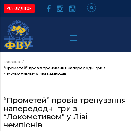
Перейти
РОЗКЛАД ІГОР
до
основного
вмісту
Головна
/
Рядок
“Прометей” провів тренування напередодні гри з
навіґації
“Локомотивом” у Лізі чемпіонів
“Прометей” провів тренування
напередодні гри з
“Локомотивом” у Лізі
чемпіонів