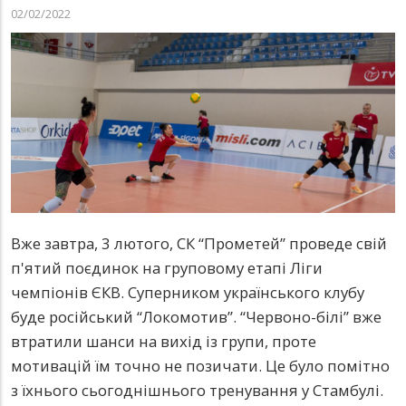
02/02/2022
Вже завтра, 3 лютого, СК “Прометей” проведе свій
п'ятий поєдинок на груповому етапі Ліги
чемпіонів ЄКВ. Суперником українського клубу
буде російський “Локомотив”. “Червоно-білі” вже
втратили шанси на вихід із групи, проте
мотивацій їм точно не позичати. Це було помітно
з їхнього сьогоднішнього тренування у Стамбулі.