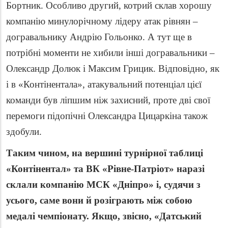
Бортник. Особливо другий, котрий склав хорошу
компанію минулорічному лідеру атак рівнян –
догравальнику Андрію Гольонко. А тут ще в
потрібні моменти не хибили інші догравальники –
Олександр Долюк і Максим Грицик. Відповідно, як
і в «Контінентала», атакувальний потенціал цієї
команди був ліпшим ніж захисний, проте дві свої
перемоги підопічні Олександра Цицаркіна також
здобули.
Таким чином, на вершині турнірної таблиці
«Контінентал» та ВК «Рівне-Патріот» наразі
склали компанію МСК «Дніпро» і, судячи з
усього, саме вони й розіграють між собою
медалі чемпіонату. Якщо, звісно, «Датський