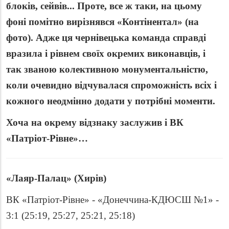
блоків, сейвів... Проте, все ж таки, на цьому
фоні помітно вирізнявся «Контінентал» (на
фото). Адже ця чернівецька команда справді
вразила і рівнем своїх окремих виконавців, і
так званою колективною монументальністю,
коли очевидно відчувалася спроможність всіх і
кожного неодмінно додати у потрібні моменти.
Хоча на окрему відзнаку заслужив і ВК
«Патріот-Рівне»…
«Лаяр-Палац» (Хирів)
ВК «Патріот-Рівне» - «Донеччина-КДЮСШ №1» -
3:1 (25:19, 25:27, 25:21, 25:18)