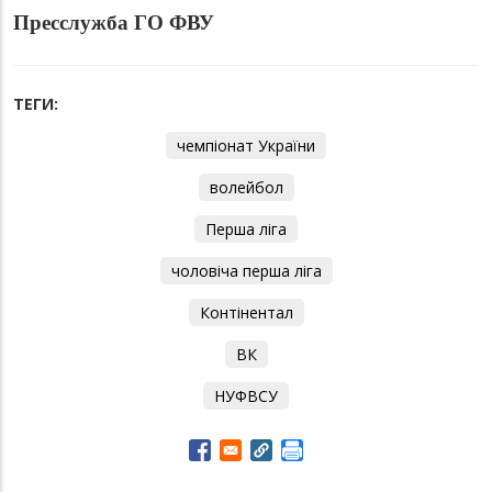
Пресслужба ГО ФВУ
ТЕГИ:
чемпіонат України
волейбол
Перша ліга
чоловіча перша ліга
Контінентал
ВК
НУФВСУ