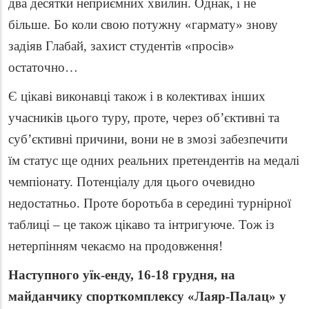
два десятки неприємних хвилин. Однак, і не
більше. Бо коли свою потужну «гармату» знову
задіяв Глабай, захист студентів «просів»
остаточно…
Є цікаві виконавці також і в колективах інших
учасників цього туру, проте, через об’єктивні та
суб’єктивні причини, вони не в змозі забезпечити
їм статус ще одних реальних претендентів на медалі
чемпіонату. Потенціалу для цього очевидно
недостатньо. Проте боротьба в середині турнірної
таблиці – це також цікаво та інтригуюче. Тож із
нетерпінням чекаємо на продовження!
Наступного уїк-енду, 16-18 грудня, на
майданчику спорткомплексу «Лаяр-Палац» у