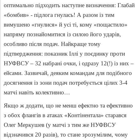
оптимально підходить наступне визначення: Глабай
«бомбив» - підлога гнулась! А разом із тим
вимушено «гнулися» й усі ті, кому «пощастило»
напряму познайомитися із силою його ударів,
особливо після подач. Найкраще тому
підтвердження: показник Іллі у поєдинку проти
НУФВСУ – 32 набрані очки, і одразу 12(!) із них –
ейсами. Зазвичай, деяким командам для подібного
досягнення із зони подач потребується цілих 3-4
матчі навіть колективно…
Якщо ж додати, що не менш ефектно та ефективно
з обох флангів в атаках «Контінентала» старався
Олег Меркушев (у матчі з тим же НУФВСУ
відзначився 20 разів), то стане зрозумілим, чому