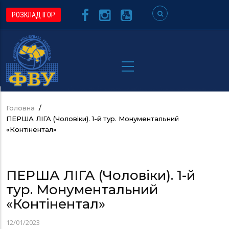
Перейти
РОЗКЛАД ІГОР
до
основного
вмісту
Головна
/
Рядок
ПЕРША ЛІГА (Чоловіки). 1-й тур. Монументальний
навіґації
«Контінентал»
ПЕРША ЛІГА (Чоловіки). 1-й
тур. Монументальний
«Контінентал»
12/01/2023