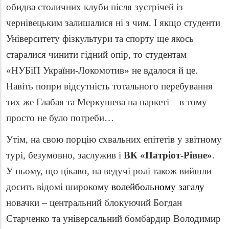
обидва столичних клуби після зустрічей із
чернівецьким залишалися ні з чим. І якщо студенти
Університету фізкультури та спорту ще якось
старалися чинити гідний опір, то студентам
«НУБіП України-Локомотив» не вдалося й це.
Навіть попри відсутність тотального перебування
тих же Глабая та Меркушева на паркеті – в тому
просто не було потреби…
Утім, на свою порцію схвальних епітетів у звітному
турі, безумовно, заслужив і
ВК «Патріот-Рівне»
.
У ньому, що цікаво, на ведучі ролі також вийшли
досить відомі широкому
волейбольному загалу
новачки – центральний блокуючий Богдан
Старченко та універсальний бомбардир Володимир