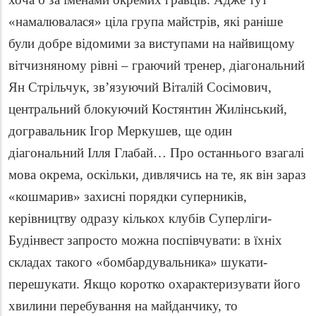
«намалювалася» ціла група майстрів, які раніше
були добре відомими за виступами на найвищому
вітчизняному рівні – граючий тренер, діагональний
Ян Стрільчук, зв’язуючий Віталій Сосімович,
центральний блокуючий Костянтин Жилінський,
догравальник Ігор Меркушев, ще один
діагональний Ілля Глабай… Про останнього взагалі
мова окрема, оскільки, дивлячись на те, як він зараз
«кошмарив» захисні порядки суперників,
керівництву одразу кількох клубів Суперліги-
Будінвест запросто можна поспівчувати: в їхніх
складах такого «бомбардувальника» шукати-
перешукати. Якщо коротко охарактеризувати його
хвилини перебування на майданчику, то