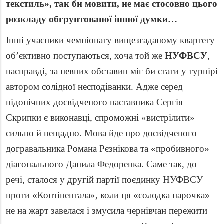
текстиль», так би мовити, не має стосовно цього
розкладу обгрунтованої іншої думки…
Інші учасники чемпіонату вищезгаданому квартету
об’єктивно поступаються, хоча той же
НУФВСУ
,
насправді, за певних обставин міг би стати у турнірі
автором солідної несподіванки. Адже серед
підопічних досвідченого наставника Сергія
Скрипки є виконавці, спроможні «вистрілити»
сильно й нещадно. Мова йде про досвідченого
догравальника Романа Рєзнікова та «пробивного»
діагонального Данила Федоренка. Саме так, до
речі, сталося у другій партії поєдинку НУФВСУ
проти «Контінентала», коли ця «солодка парочка»
не на жарт завелася і змусила чернівчан пережити