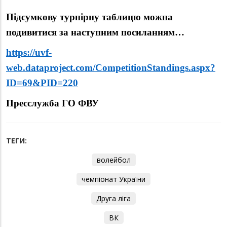
Підсумкову турнірну таблицю можна
подивитися за наступним посиланням…
https://uvf-
web.dataproject.com/CompetitionStandings.aspx?
ID=69&PID=220
Пресслужба ГО ФВУ
ТЕГИ:
волейбол
чемпіонат України
Друга ліга
ВК