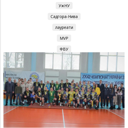
УжНУ
Садгора-Нива
лауреати
MVP
ФВУ