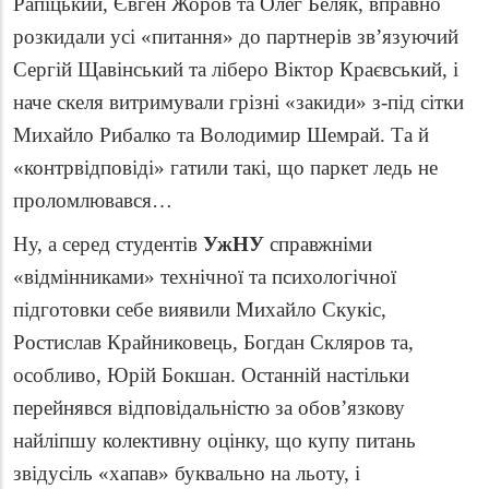
Рапіцький, Євген Жоров та Олег Беляк, вправно
розкидали усі «питання» до партнерів зв’язуючий
Сергій Щавінський та ліберо Віктор Краєвський, і
наче скеля витримували грізні «закиди» з-під сітки
Михайло Рибалко та Володимир Шемрай. Та й
«контрвідповіді» гатили такі, що паркет ледь не
проломлювався…
Ну, а серед студентів
УжНУ
справжніми
«відмінниками» технічної та психологічної
підготовки себе виявили Михайло Скукіс,
Ростислав Крайниковець, Богдан Скляров та,
особливо, Юрій Бокшан. Останній настільки
перейнявся відповідальністю за обов’язкову
найліпшу колективну оцінку, що купу питань
звідусіль «хапав» буквально на льоту, і