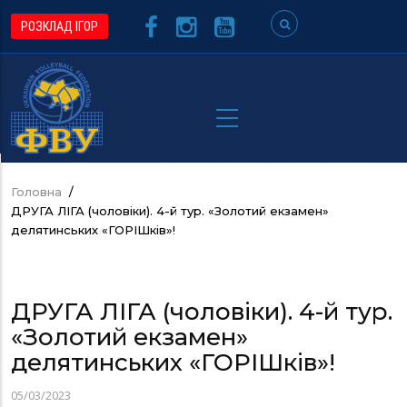
Перейти
РОЗКЛАД ІГОР
до
основного
вмісту
Головна
/
Рядок
ДРУГА ЛІГА (чоловіки). 4-й тур. «Золотий екзамен»
навіґації
делятинських «ГОРІШків»!
ДРУГА ЛІГА (чоловіки). 4-й тур.
«Золотий екзамен»
делятинських «ГОРІШків»!
05/03/2023