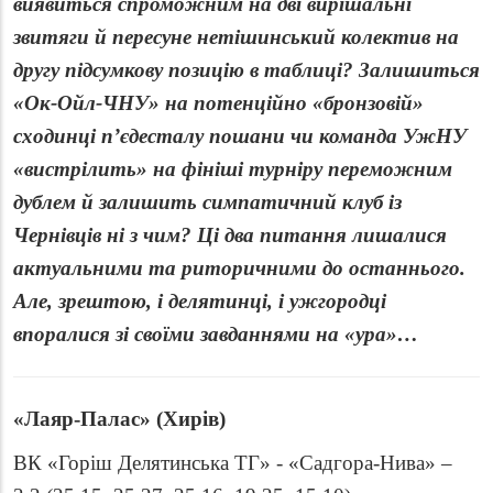
виявиться спроможним на дві вирішальні
звитяги й пересуне нетішинський колектив на
другу підсумкову позицію в таблиці? Залишиться
«Ок-Ойл-ЧНУ» на потенційно «бронзовій»
сходинці п’єдесталу пошани чи команда УжНУ
«вистрілить» на фініші турніру переможним
дублем й залишить симпатичний клуб із
Чернівців ні з чим? Ці два питання лишалися
актуальними та риторичними до останнього.
Але, зрештою, і делятинці, і ужгородці
впоралися зі своїми завданнями на «ура»…
«Лаяр-Палас» (Хирів)
ВК «Горіш Делятинська ТГ» - «Садгора-Нива» –