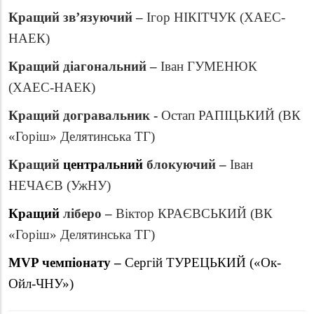
Кращий зв’язуючий –
Ігор НІКІТЧУК (ХАЕС-
НАЕК)
Кращий діагональний –
Іван ГУМЕНЮК
(ХАЕС-НАЕК)
Кращий догравальник -
Остап РАПІЦЬКИЙ (ВК
«Горіш» Делятинська ТГ)
Кращий
центральний
блокуючий –
Іван
НЕЧАЄВ (УжНУ)
Кращий
ліберо –
Віктор КРАЄВСЬКИЙ (ВК
«Горіш» Делятинська ТГ)
MVP
чемпіонату –
Сергій ТУРЕЦЬКИЙ («Ок-
Ойл-ЧНУ»)