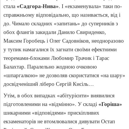
стала
«Садгора-Нива»
. І «екзаменувала» таки по-
справжньому відповідально, що називається, від і
до. Чимало складних «запитань» до суперників з
обох флангів закидали Данило Свириденко,
Максим Горобець і Олег Садовніков, неодноразово
у тупик намагалися їх загнати своїми ефектними
теоремами-блоками Любомир Трачик і Тарас
Балахтар. Паралельно жодною очковою
«шпаргалкою» не дозволяв скористатися «на шару»
досвідченіший ліберо Сергій Кисіль…
Утім, в обох випадках «абітурієнти» виявилися
підготовленими на «відмінно». У складі
«Горіша»
шикарними «відповідями» прискіпливих
екзаменаторів не втомлювалися дивувати Остап