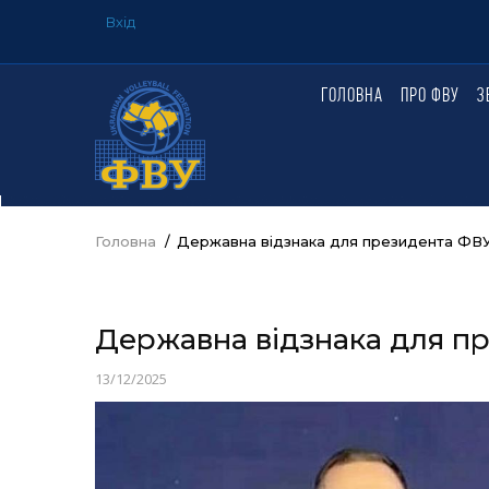
Перейти
Вхід
до
USER
ACCOUNT
основного
MENU
вмісту
ГОЛОВНА
ПРО ФВУ
З
ГОЛОВНЕ
МЕНЮ
Головна
/
Державна відзнака для президента ФВ
Рядок
навіґації
Державна відзнака для п
13/12/2025