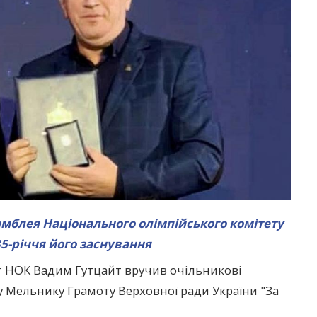
самблея Національного олімпійського комітету
35-річчя його заснування
т НОК Вадим Гутцайт вручив очільникові
 Мельнику Грамоту Верховної ради України "За