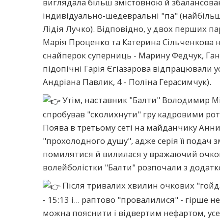
виглядала більш змістовною й збалансов
індивідуально-шедевральні "па" (найбільше
Лідія Лучко). Відповідно, у двох перших па
Марія Проценко та Катерина Сільченкова 
снайперок суперниць - Марину Федчук, Ганн
підопічні Гарія Єгіазарова відпрацювали у
Андріана Павлик, 4 - Поліна Герасимчук).
Утім, наставник "Балти" Володимир Мі
спробував "сколихнути" гру кадровими ротац
Поява в третьому сеті на майданчику Анн
"прохолодного душу", адже серія її подач
помилятися й вилилася у вражаючий очков
волейболістки "Балти" розпочали з додатк
Після тривалих хвилин очкових "гой
- 15:13 і... раптово "провалилися" - гірше
можна пояснити і відвертим нефартом, усе ж,