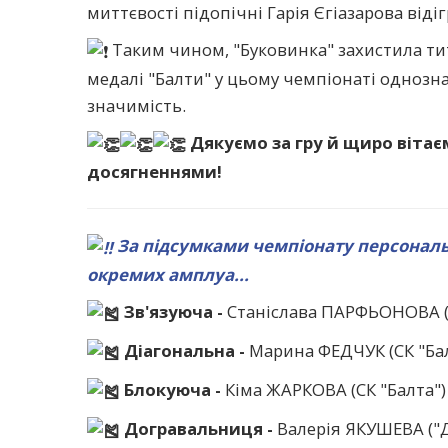
миттєвості підопічні Гарія Єгіазарова віді
Таким чином, "Буковинка" захистила тит
медалі "Балти" у цьому чемпіонаті однозн
значимість.
Дякуємо за гру й щиро вітає
досягненнями!
За підсумками чемпіонату персональ
окремих амплуа...
Зв'язуюча -
Станіслава ПАРФЬОНОВА (
Діагональна -
Марина ФЕДЧУК (СК "Бал
Блокуюча -
Кіма ЖАРКОВА (СК "Балта")
Догравальниця -
Валерія ЯКУШЕВА ("