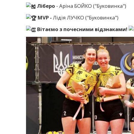
Ліберо
- Аріна БОЙКО ("Буковинка")
MVP -
Лідія ЛУЧКО ("Буковинка")
Вітаємо з почесними відзнаками!