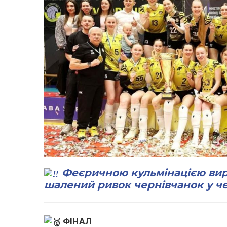
Феєричною кульмінацією вир
шалений ривок чернівчанок у четв
ФІНАЛ