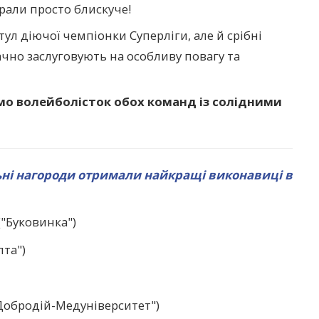
грали просто блискуче!
ул діючої чемпіонки Суперліги, але й срібні
ачно заслуговують на особливу повагу та
мо волейболісток обох команд із солідними
ні нагороди отримали найкращі виконавиці в
"Буковинка")
та")
Добродій-Медуніверситет")