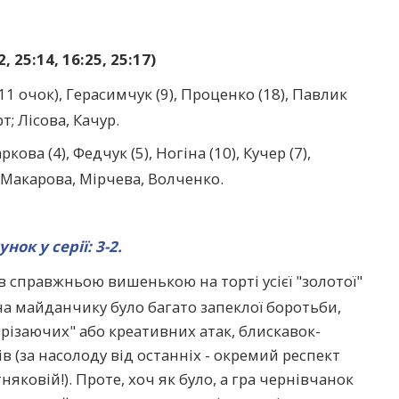
 25:14, 16:25, 25:17)
1 очок), Герасимчук (9), Проценко (18), Павлик
рт; Лісова, Качур.
кова (4), Федчук (5), Ногіна (10), Кучер (7),
), Макарова, Мірчева, Волченко.
нок у серії: 3-2.
в справжньою вишенькою на торті усієї "золотої"
 на майданчику було багато запеклої боротьби,
різаючих" або креативних атак, блискавок-
в (за насолоду від останніх - окремий респект
няковій!). Проте, хоч як було, а гра чернівчанок