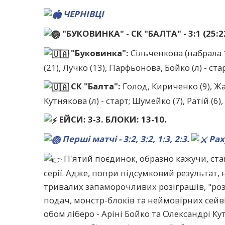
ЧЕРНІВЦІ
"БУКОВИНКА" - СК "БАЛТА" - 3:1 (25:22,
"Буковинка":
Сільченкова (набрала 1
(21), Лучко (13), Парфьонова, Бойко (л) - ста
СК "Балта":
Голод, Кириченко (9), Жар
Кутнякова (л) - старт; Шумейко (7), Ратій (6
ЕЙСИ: 3-3. БЛОКИ: 13-10.
Перші матчі - 3:2, 3:2, 1:3, 2:3.
Раху
П'ятий поєдинок, образно кажучи, ста
серії. Адже, попри підсумковий результат,
тривалих запаморочливих розіграшів, "роз
подач, монстр-блоків та неймовірних сейві
обом ліберо - Аріні Бойко та Олександрі Кут