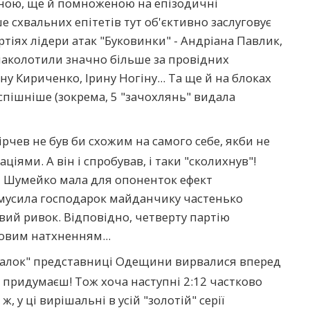
аною, ще й помноженою на епізодичні
 схвальних епітетів тут об'єктивно заслуговує
ртіях лідери атак "Буковинки" - Андріана Павлик,
наколотили значно більше за провідних
у Кириченко, Ірину Ногіну... Та ще й на блоках
спішніше (зокрема, 5 "зачохлянь" видала
рчев не був би схожим на самого себе, якби не
іями. А він і спробував, і таки "сколихнув"!
и Шумейко мала для опоненток ефект
 змусила господарок майданчику частенько
ий ривок. Відповідно, четверту партію
овим натхненням...
далок" представниці Одещини вирвалися вперед
 не придумаєш! Тож хоча наступні 2:12 частково
 у ці вирішальні в усій "золотій" серії