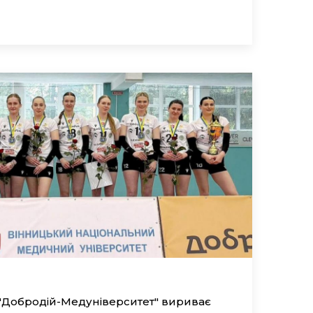
 "Добродій-Медуніверситет" вириває