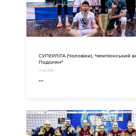
СУПЕРЛІГА (Чоловіки). Чемпіонський а
Подолян"
17 кві, 2026
…