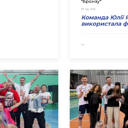
"бронзу"
08 тра, 2026
Команда Юлії 
використала ф
…