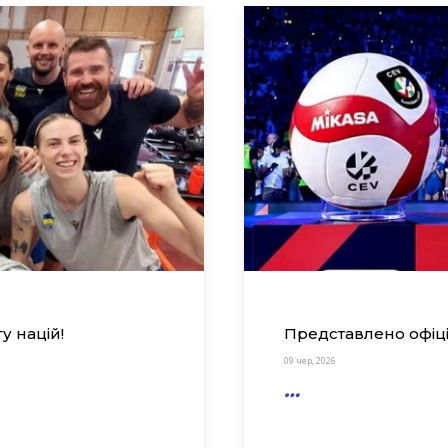
у націй!
Представлено офіці
09 чер, 2026
…