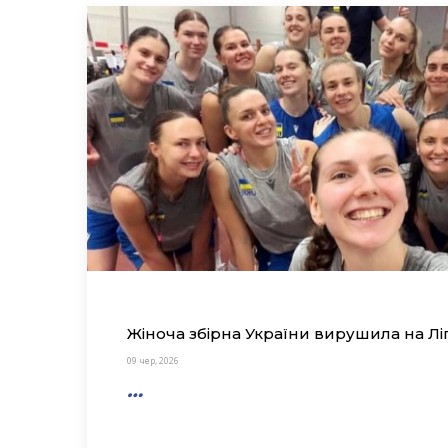
Жіноча збірна України вирушила на Ліг
09 чер, 2026
…