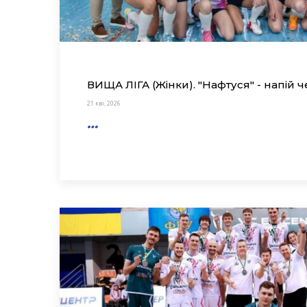
ВИЩА ЛІГА (Жінки). "Нафтуся" - напій ч
21 кві, 2026
…