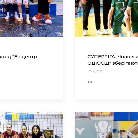
корд "Епіцентр-
СУПЕРЛІГА (Чоловіки
ОДЮСШ" зберігають 
17 кві, 2026
…