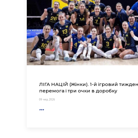
ЛІГА НАЦІЙ (Жінки). 1-й ігровий тижден
перемога і три очки в доробку
09 чер, 2026
…