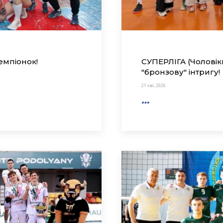
емпіонок!
СУПЕРЛІГА (Чолові
"бронзову" інтригу!
21 кві, 2026
…