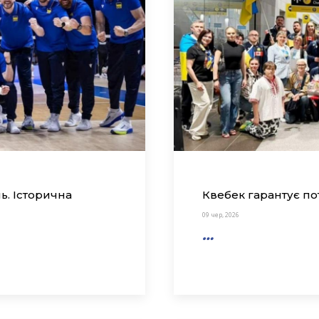
ь. Історична
Квебек гарантує по
09 чер, 2026
…