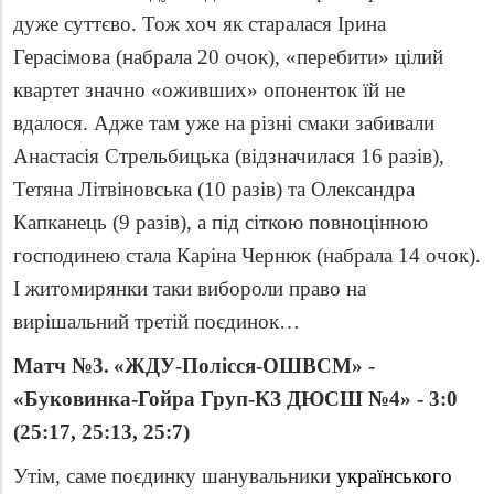
дуже суттєво. Тож хоч як старалася Ірина
Герасімова (набрала 20 очок), «перебити» цілий
квартет значно «оживших» опоненток їй не
вдалося. Адже там уже на різні смаки забивали
Анастасія Стрельбицька (відзначилася 16 разів),
Тетяна Літвіновська (10 разів) та Олександра
Капканець (9 разів), а під сіткою повноцінною
господинею стала Каріна Чернюк (набрала 14 очок).
І житомирянки таки вибороли право на
вирішальний третій поєдинок…
Матч №3.
«ЖДУ-Полісся-ОШВСМ» -
«
Буковинка-Гойра Груп-КЗ ДЮСШ №4
»
- 3:0
(25:17, 25:13, 25:7)
Утім, саме поєдинку шанувальники
українського