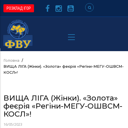
Перейти
РОЗКЛАД ІГОР
до
основного
вмісту
Головна
/
Рядок
ВИЩА ЛІГА (Жінки). «Золота» феєрія «Регіни-МЕГУ-ОШВСМ-
навіґації
КОСЛ»!
ВИЩА ЛІГА (Жінки). «Золота»
феєрія «Регіни-МЕГУ-ОШВСМ-
КОСЛ»!
16/05/2023