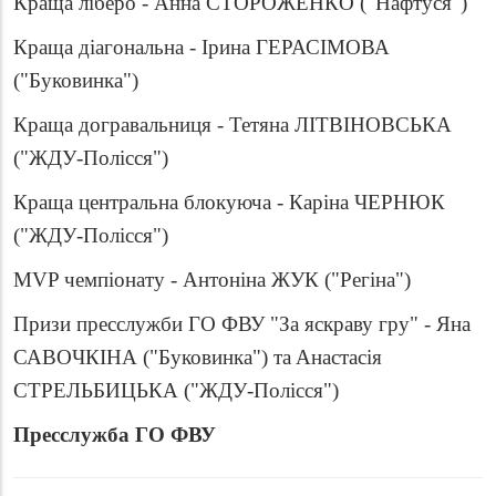
Краща ліберо - Анна СТОРОЖЕНКО ("Нафтуся")
Краща діагональна - Ірина ГЕРАСІМОВА
("Буковинка")
Краща догравальниця - Тетяна ЛІТВІНОВСЬКА
("ЖДУ-Полісся")
Краща центральна блокуюча - Каріна ЧЕРНЮК
("ЖДУ-Полісся")
MVP чемпіонату - Антоніна ЖУК ("Регіна")
Призи пресслужби ГО ФВУ "За яскраву гру" -
Яна
САВОЧКІНА ("Буковинка") та
Анастасія
СТРЕЛЬБИЦЬКА ("ЖДУ-Полісся")
Пресслужба ГО ФВУ