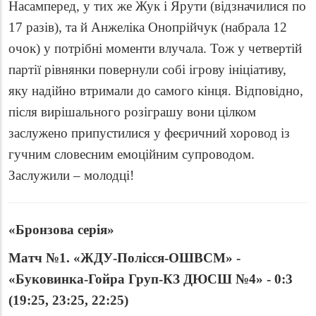
Насамперед, у тих же Жук і Ярути (відзначилися по
17 разів), та й Анжеліка Онопрійчук (набрала 12
очок) у потрібні моменти влучала. Тож у четвертій
партії рівнянки повернули собі ігрову ініціативу,
яку надійно втримали до самого кінця. Відповідно,
після вирішального розіграшу вони цілком
заслужено припустилися у феєричний хоровод із
гучним словесним емоційним супроводом.
Заслужили – молодці!
«Бронзова серія»
Матч №1.
«ЖДУ-Полісся-ОШВСМ» -
«
Буковинка-Гойра Груп-КЗ ДЮСШ №4
»
- 0:3
(19:25, 23:25, 22:25)