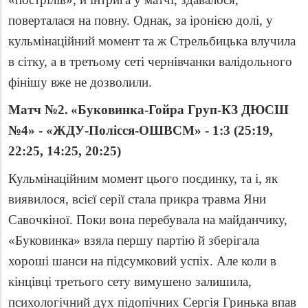
поверталася на повну. Однак, за іронією долі, у
кульмінаційний момент та ж Стрельбицька влучила
в сітку, а в третьому сеті чернівчанки валідольного
фінішу вже не дозволили.
Матч №2.
«
Буковинка-Гойра Груп-КЗ ДЮСШ
№4
»
- «ЖДУ-Полісся-ОШВСМ» - 1:3 (25:19,
22:25, 14:25, 20:25)
Кульмінаційним момент цього поєдинку, та і, як
виявилося, всієї серії стала прикра травма Яни
Савочкіної. Поки вона перебувала на майданчику,
«Буковинка» взяла першу партію й зберігала
хороші шанси на підсумковий успіх. Але коли в
кінцівці третього сету вимушено залишила,
психологічний дух підопічних Сергія Гринька впав