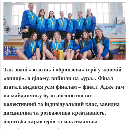
Так звані «золота» і «бронзова» серії у жіночій
«вишці», в цілому, вийшли на «ура». Фінал
взагалі видався усім фіналам – фінал! Адже там
на майданчику було абсолютно все –
колективний та індивідуальний клас, завидна
дисципліна та розважлива креативність,
боротьба характерів та максимальна