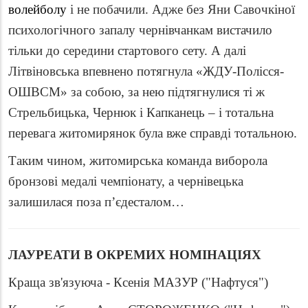
волейболу
і не побачили. Адже без Яни Савочкіної
психологічного запалу чернівчанкам вистачило
тільки до середини стартового сету. А далі
Літвіновська впевнено потягнула «ЖДУ-Полісся-
ОШВСМ» за собою, за нею підтягнулися ті ж
Стрельбицька, Чернюк і Капканець – і тотальна
перевага житомирянок була вже справді тотальною.
Таким чином, житомирська команда виборола
бронзові медалі чемпіонату, а чернівецька
залишилася поза п’єдесталом…
ЛАУРЕАТИ В ОКРЕМИХ НОМІНАЦІЯХ
Краща зв'язуюча - Ксенія МАЗУР ("Нафтуся")