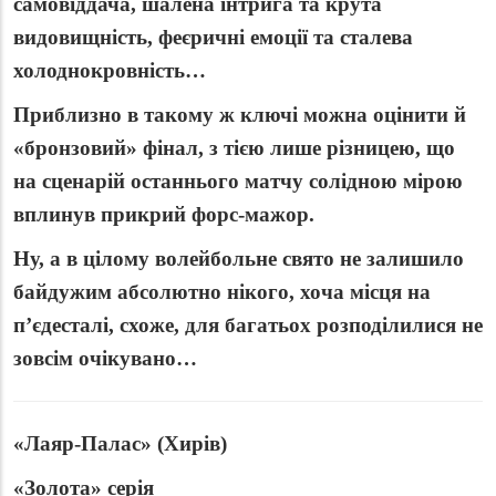
самовіддача, шалена інтрига та крута
видовищність, феєричні емоції та сталева
холоднокровність…
Приблизно в такому ж ключі можна оцінити й
«бронзовий» фінал, з тією лише різницею, що
на сценарій останнього матчу солідною мірою
вплинув прикрий форс-мажор.
Ну, а в цілому волейбольне свято не залишило
байдужим абсолютно нікого, хоча місця на
п’єдесталі, схоже, для багатьох розподілилися не
зовсім очікувано…
«Лаяр-Палас» (Хирів)
«Золота» серія