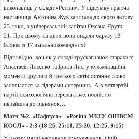
виконавиць у складі «Регіни». У підсумку граюча
наставниця Антоніна Жук записала до свого активу
23 очки, а універсальний капітан Оксана Ярута –
21. При цьому на двох вони видали одразу 13
блоків із 17 загальнокомандних!
Відповідно, хоч як у складі трускавчанок старалися
Анастасія Лисенко та Ірина Лис, у кульмінаційні
моменти другого й третього сетів останнє слово
залишалося за лідерами суперниць. А в четвертій
партії психологічна перевага вже повністю
перейшла до рівнянок…
Матч №2. «Нафтуся» - «Регіна-МЕГУ-ОШВСМ-
КОСЛ» - 2:3 (18:25, 25:18, 25:20, 12:25, 9:15)
У цьому матчі наставник трускавчанок Юрій