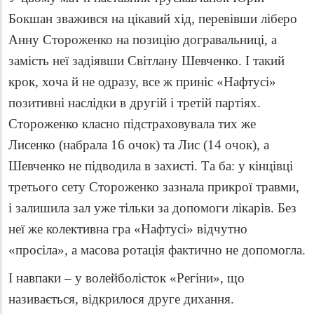
Бокшан зважився на цікавий хід, перевівши ліберо
Анну Стороженко на позицію догравальниці, а
замість неї задіявши Світлану Шевченко. І такий
крок, хоча й не одразу, все ж приніс «Нафтусі»
позитивні наслідки в другій і третій партіях.
Стороженко класно підстраховувала тих же
Лисенко (набрала 16 очок) та Лис (14 очок), а
Шевченко не підводила в захисті. Та ба: у кінцівці
третього сету Стороженко зазнала прикрої травми,
і залишила зал уже тільки за допомоги лікарів. Без
неї же колективна гра «Нафтусі» відчутно
«просіла», а масова ротація фактично не допомогла.
І навпаки – у волейболісток «Регіни», що
називається, відкрилося друге дихання.