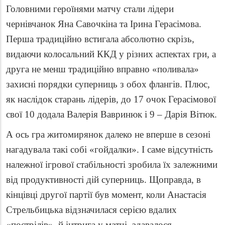
Головними героїнями матчу стали лідери
чернівчанок Яна Савочкіна та Ірина Герасімова.
Перша традиційно встигала абсолютно скрізь,
видаючи колосальний ККД у різних аспектах гри, а
друга не менш традиційно вправно «поливала»
захисні порядки суперниць з обох флангів. Плюс,
як наслідок старань лідерів, до 17 очок Герасімової
свої 10 додала Валерія Вавринюк і 9 – Дарія Вітюк.
А ось гра житомирянок далеко не вперше в сезоні
нагадувала такі собі «гойдалки». І саме відсутність
належної ігрової стабільності зробила їх залежними
від продуктивності дій суперниць. Щоправда, в
кінцівці другої партії був момент, коли Анастасія
Стрельбицька відзначилася серією вдалих
«пострілів», й інтрига у матчі, здавалося,