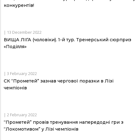
конкурентів!
|
13 December 2022
ВИЩА ЛІГА (чоловіки). 1-й тур. Тренерський сюрприз
«Поділля»
|
3 February 2022
СК “Прометей” зазнав чергової поразки в Лізі
чемпіонів
|
2 February 2022
“Прометей” провів тренування напередодні гри з
“Локомотивом” у Лізі чемпіонів