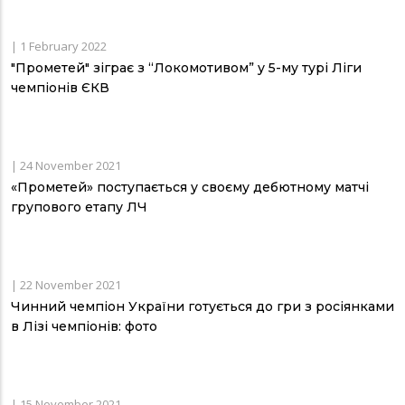
|
1 February 2022
"Прометей" зіграє з “Локомотивом” у 5-му турі Ліги
чемпіонів ЄКВ
|
24 November 2021
«Прометей» поступається у своєму дебютному матчі
групового етапу ЛЧ
|
22 November 2021
Чинний чемпіон України готується до гри з росіянками
в Лізі чемпіонів: фото
|
15 November 2021